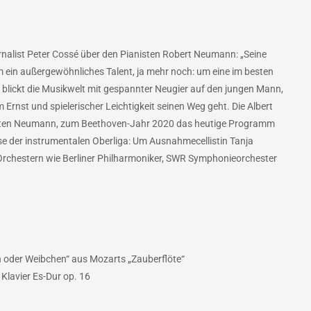
rnalist Peter Cossé über den Pianisten Robert Neumann: „Seine
um ein außergewöhnliches Talent, ja mehr noch: um eine im besten
n blickt die Musikwelt mit gespannter Neugier auf den jungen Mann,
Ernst und spielerischer Leichtigkeit seinen Weg geht. Die Albert
, baten Neumann, zum Beethoven-Jahr 2020 das heutige Programm
ese der instrumentalen Oberliga: Um Ausnahmecellistin Tanja
i Orchestern wie Berliner Philharmoniker, SWR Symphonieorchester
n oder Weibchen“ aus Mozarts „Zauberflöte“
 Klavier Es-Dur op. 16