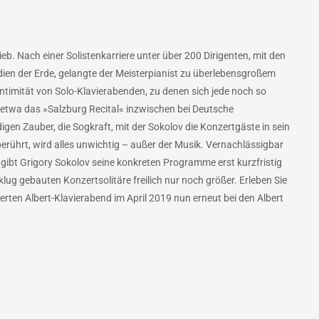
eb. Nach einer Solistenkarriere unter über 200 Dirigenten, mit den
en der Erde, gelangte der Meisterpianist zu überlebensgroßem
ntimität von Solo-Klavierabenden, zu denen sich jede noch so
 etwa das »Salzburg Recital« inzwischen bei Deutsche
en Zauber, die Sogkraft, mit der Sokolov die Konzertgäste in sein
erührt, wird alles unwichtig – außer der Musik. Vernachlässigbar
gibt Grigory Sokolov seine konkreten Programme erst kurzfristig
klug gebauten Konzertsolitäre freilich nur noch größer. Erleben Sie
erten Albert-Klavierabend im April 2019 nun erneut bei den Albert